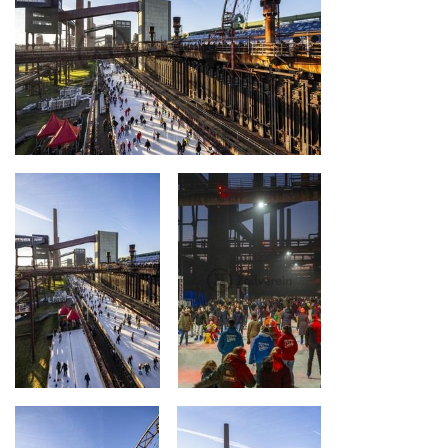
Eisbahn
Ein Wintertag auf der Zollverein Eisbahn
Ein Wintertag auf der
Ein Wintertag auf der
Zollverein Eisbahn
Zollverein Eisbahn