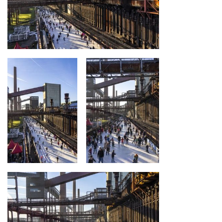
Ein Wintertag auf der Zollverein Eisbahn
Ein Wintertag auf der
Ein Wintertag auf der
Zollverein Eisbahn
Zollverein Eisbahn