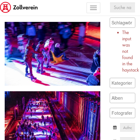
Suche
FULL
Toggle
ALLE BILDER AUSWÄHLEN
navigation
TEXT
Schlagwörter
ALLGEME
SEARCH
The
input
was
not
found
in the
haystack
Kategorien
Eisdisco auf Zollverein
Alben
Fotografen
Start
CAPTUR
Date
DATE
End