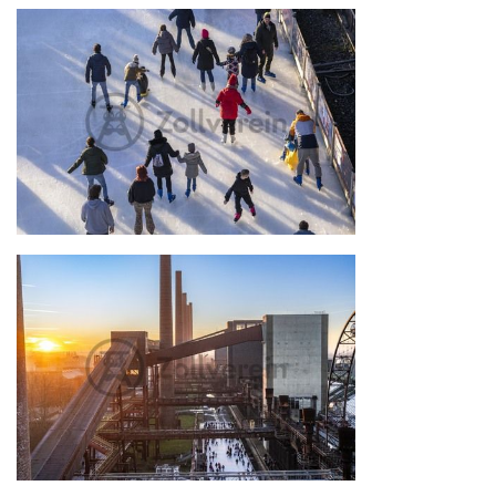
Ein Wintertag auf der Zollverein Eisbahn
Ein Wintertag auf der Zollverein Eisbahn