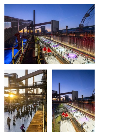
Ein Wintertag auf der
Ein Wintertag auf der
Zollverein Eisbahn
Zollverein Eisbahn
Ein Wintertag auf der Zollverein Eisbahn