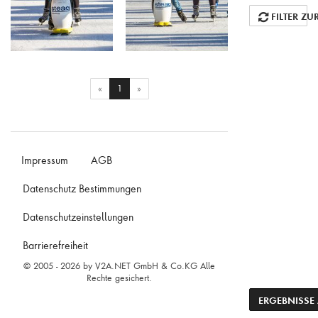
FILTER ZU
Kind mit Schlittschuhen
Kind mit Schlittschuhen
und Fahrhilfe-Pinguin
und Fahrhilfe-Pinguin
auf der Zollverein
auf der Zollverein
(current)
«
1
»
Eisbahn Dezember
Eisbahn Dezember
2015
2015
Impressum
AGB
Datenschutz Bestimmungen
Datenschutzeinstellungen
Barrierefreiheit
© 2005 - 2026 by V2A.NET GmbH & Co.KG Alle
Rechte gesichert.
ACTION
ERGEBNISSE