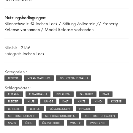
Nutzungsbedingungen:
Bildnachweis: © Jochen Tack / Stiftung Zollverein // Property
Release vorhanden / Model Release vorhanden
Bild-Nr.:
2156
Fotograf:
Jochen Tack
Kategorien :
FREIZEIT
VERANSTALTUNG
ZOLLVEREIN EISBAHN
Schlagwörter :
EISBAHN
EISLAUFBAHN
EISLAUFEN
FAHRHILFE
FRAU
FREIZEIT
HILFE
JUNGE
KALT
KÄLTE
KIND
KOKEREI
LEHRERIN
LERNEN
LÖSCHBECKEN
PINGUIN
SCHLITTSCHUHBAHN
SCHLITTSCHUHFAHREN
SCHLITTSCHUHLAUFEN
SPASS
ÜBEN
ÜBUNGSHILFE
WINTER
WINTERZEIT