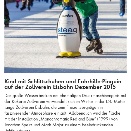
Kind mit Schlittschuhen und Fahrhilfe-Pinguin auf der Zollverein Eisbahn
Kind mit Schlittschuhen und Fahrhilfe-Pinguin
Dezember 2015
auf der Zollverein Eisbahn Dezember 2015
Das große Wasserbecken am ehemaligen Druckmaschinengleis auf
der Kokerei Zollverein verwandelt sich im Winter in die 150 Meter
lange Zollverein Eisbahn, die zum Freizeitvergnügen in
faszinierender Atmosphäre einlädt. Allabendlich wird die Fläche
mit der Installation „Monochromatic Red and Blue“ (1999) von
Jonathan Speirs und Mark Major zu einem beeindruckenden
Lichtkunstwerk.