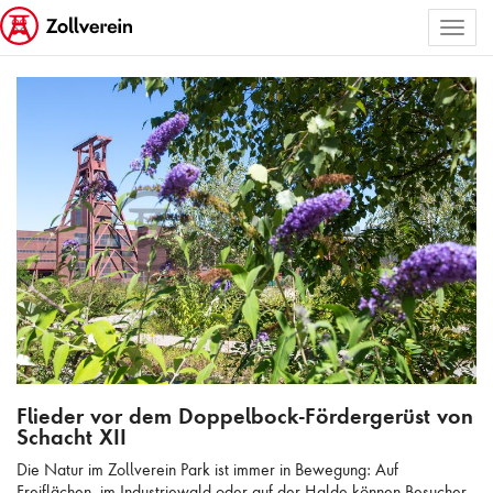
Toggl
ALLE BILDER AUSWÄHLEN
naviga
Flieder vor dem Doppelbock-Fördergerüst von Schacht XII
Flieder vor dem Doppelbock-Fördergerüst von
Schacht XII
Die Natur im Zollverein Park ist immer in Bewegung: Auf
Freiflächen, im Industriewald oder auf der Halde können Besucher