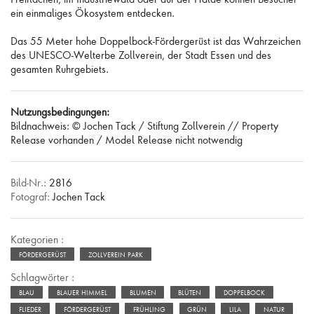
ein einmaliges Ökosystem entdecken.
Das 55 Meter hohe Doppelbock-Fördergerüst ist das Wahrzeichen
des UNESCO-Welterbe Zollverein, der Stadt Essen und des
gesamten Ruhrgebiets.
Nutzungsbedingungen:
Bildnachweis: © Jochen Tack / Stiftung Zollverein // Property
Release vorhanden / Model Release nicht notwendig
Bild-Nr.:
2816
Fotograf:
Jochen Tack
Kategorien :
FÖRDERGERÜST
ZOLLVEREIN PARK
Schlagwörter :
BLAU
BLAUER HIMMEL
BLUMEN
BLÜTEN
DOPPELBOCK
FLIEDER
FÖRDERGERÜST
FRÜHLING
GRÜN
LILA
NATUR