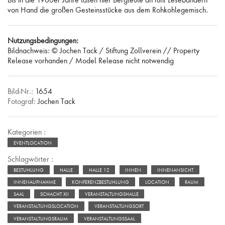
von Hand die großen Gesteinsstücke aus dem Rohkohlegemisch.
Nutzungsbedingungen:
Bildnachweis: © Jochen Tack / Stiftung Zollverein // Property
Release vorhanden / Model Release nicht notwendig
Bild-Nr.:
1654
Fotograf:
Jochen Tack
Kategorien :
EVENTLOCATION
Schlagwörter :
BESTUHLUNG
HALLE
HALLE 12
INNEN
INNENANSICHT
INNENAUFNAHME
KONFERENZBESTUHLUNG
LOCATION
RAUM
SAAL
SCHACHT XII
VERANSTALTUNGSHALLE
VERANSTALTUNGSLOCATION
VERANSTALTUNGSORT
VERANSTALTUNGSRAUM
VERANSTALTUNGSSAAL