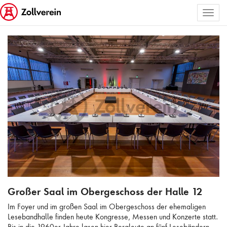
Toggl
ALLE BILDER AUSWÄHLEN
naviga
Großer Saal im Obergeschoss der Halle 12
Großer Saal im Obergeschoss der Halle 12
Im Foyer und im großen Saal im Obergeschoss der ehemaligen
Lesebandhalle finden heute Kongresse, Messen und Konzerte statt.
Bis in die 1960er Jahre lasen hier Bergleute an fünf Lesebändern