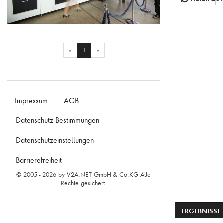
Empfang zur Maserati-Präsentation vor der Halle 6
(current)
«
1
»
Impressum
AGB
Datenschutz Bestimmungen
Datenschutzeinstellungen
Barrierefreiheit
© 2005 - 2026 by V2A.NET GmbH & Co.KG Alle
Rechte gesichert.
ACTION
ERGEBNISSE