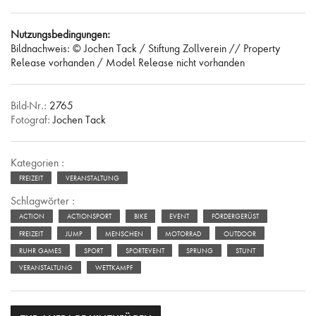
Nutzungsbedingungen:
Bildnachweis: © Jochen Tack / Stiftung Zollverein // Property
Release vorhanden / Model Release nicht vorhanden
Bild-Nr.:
2765
Fotograf:
Jochen Tack
Kategorien :
FREIZEIT
VERANSTALTUNG
Schlagwörter :
ACTION
ACTIONSPORT
BIKE
EVENT
FÖRDERGERÜST
FREIZEIT
JUMP
MENSCHEN
MOTORRAD
OUTDOOR
RUHR GAMES
SPORT
SPORTEVENT
SPRUNG
STUNT
VERANSTALTUNG
WETTKAMPF