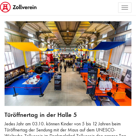
Toggl
ALLE BILDER AUSWÄHLEN
naviga
Türöffnertag in der Halle 5
Türöffnertag in der Halle 5
Jedes Jahr am 03.10. können Kinder von 5 bis 12 Jahren beim
Türöffnertag der Sendung mit der Maus auf dem UNESCO-
Welterbe Zollverein im Denkmalpfad Zollverein den ganzen Tag