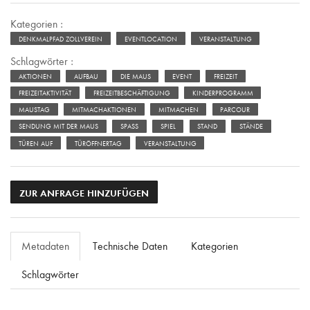
Kategorien :
DENKMALPFAD ZOLLVEREIN
EVENTLOCATION
VERANSTALTUNG
Schlagwörter :
AKTIONEN
AUFBAU
DIE MAUS
EVENT
FREIZEIT
FREIZEITAKTIVITÄT
FREIZEITBESCHÄFTIGUNG
KINDERPROGRAMM
MAUSTAG
MITMACHAKTIONEN
MITMACHEN
PARCOUR
SENDUNG MIT DER MAUS
SPASS
SPIEL
STAND
STÄNDE
TÜREN AUF
TÜRÖFFNERTAG
VERANSTALTUNG
ZUR ANFRAGE HINZUFÜGEN
Metadaten
Technische Daten
Kategorien
Schlagwörter