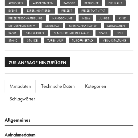
AKTIONEN
AUSPROBIEREN
BAGGER
BESUCHER
DIE MAUS
EVENT
EXPERIMENTIEREN
FREIZEIT
FREIZEITAKTIVITÄT
FREIZEITBESCHÄFTIGUNG
HANDSCHUHE
HELM
JUNGE
KIND
KINDERPROGRAMM
MAUSTAG
MITMACHAKTIONEN
MITMACHEN
SAND
SANDKASTEN
SENDUNG MIT DER MAUS
SPASS
SPIEL
STAND
STÄNDE
TÜREN AUF
TÜRÖFFNERTAG
VERANSTALTUNG
ZUR ANFRAGE HINZUFÜGEN
Metadaten
Technische Daten
Kategorien
Schlagwörter
Allgemeines
Aufnahmedatum