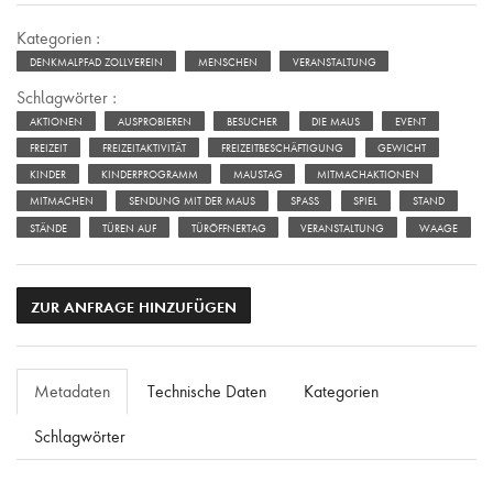
Kategorien :
DENKMALPFAD ZOLLVEREIN
MENSCHEN
VERANSTALTUNG
Schlagwörter :
AKTIONEN
AUSPROBIEREN
BESUCHER
DIE MAUS
EVENT
FREIZEIT
FREIZEITAKTIVITÄT
FREIZEITBESCHÄFTIGUNG
GEWICHT
KINDER
KINDERPROGRAMM
MAUSTAG
MITMACHAKTIONEN
MITMACHEN
SENDUNG MIT DER MAUS
SPASS
SPIEL
STAND
STÄNDE
TÜREN AUF
TÜRÖFFNERTAG
VERANSTALTUNG
WAAGE
ZUR ANFRAGE HINZUFÜGEN
Metadaten
Technische Daten
Kategorien
Schlagwörter