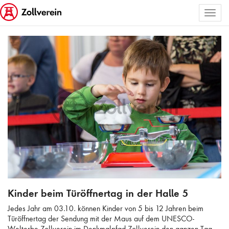
Toggl
ALLE BILDER AUSWÄHLEN
naviga
Kinder beim Türöffnertag in der Halle 5
Kinder beim Türöffnertag in der Halle 5
Jedes Jahr am 03.10. können Kinder von 5 bis 12 Jahren beim
Türöffnertag der Sendung mit der Maus auf dem UNESCO-
Welterbe Zollverein im Denkmalpfad Zollverein den ganzen Tag