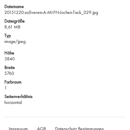
Dateiname
20151220-zollverein-A-MI-FN-Jochen-Tack_029.jpg
Dateigröße
8,61 MB
Typ
image/jpeg
Höhe
3840
Breite
5760
Farbraum
1
Seitenverhältnis
horizontal
Impressum
AGB
Datenschutz Bestimmungen