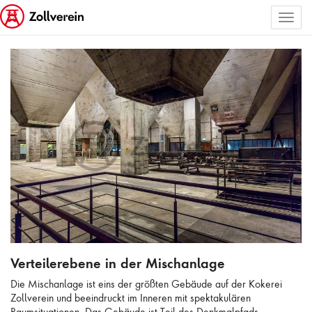
Toggl
ALLE BILDER AUSWÄHLEN
naviga
Verteilerebene in der Mischanlage
Verteilerebene in der Mischanlage
Die Mischanlage ist eins der größten Gebäude auf der Kokerei
Zollverein und beeindruckt im Inneren mit spektakulären
Raumsituationen. Das Gebäude ist Teil des Denkmalpfads