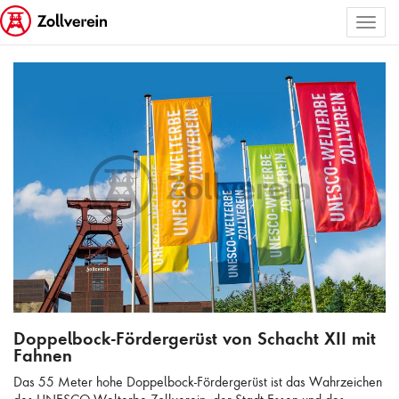
Toggl
ALLE BILDER AUSWÄHLEN
naviga
Doppelbock-Fördergerüst von Schacht XII mit Fahnen
Doppelbock-Fördergerüst von Schacht XII mit
Fahnen
Das 55 Meter hohe Doppelbock-Fördergerüst ist das Wahrzeichen