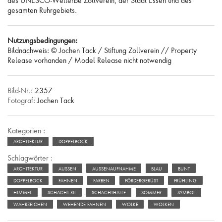
des UNESCO-Welterbe Zollverein, der Stadt Essen und des
gesamten Ruhrgebiets.
Nutzungsbedingungen:
Bildnachweis: © Jochen Tack / Stiftung Zollverein // Property
Release vorhanden / Model Release nicht notwendig
Bild-Nr.:
2357
Fotograf:
Jochen Tack
Kategorien :
ARCHITEKTUR
DOPPELBOCK
Schlagwörter :
ARCHITEKTUR
AUSSEN
AUSSENAUFNAHME
BLAU
BUNT
DOPPELBOCK
FAHNEN
FARBEN
FÖRDERGERÜST
FRÜHLING
HIMMEL
SCHACHT XII
SCHACHTHALLE
SOMMER
SYMBOL
WAHRZEICHEN
WEHENDE FAHNEN
WOLKE
WOLKEN