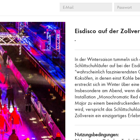
E-
PASSWORT
 LEEREN
AUSWAHL ANZEIGEN
AUSWAHL ZUR ANFR
MAIL
Eisdisco auf der Zollve
-
In der Wintersaison tummeln sich
Schlittschuhläufer auf bei der Eis
“wahrscheinlich faszinierendsten 
Koksöfen, in denen einst Kohle 
erstreckt sich im Winter über ein
Insbesondere am Abend, wenn di
Installation „Monochromatic Red
Major zu einem beeindruckenden L
wird, verspricht das Schlittschuh
Zollverein ein einzigartiges Erlebn
Nutzungsbedingungen: