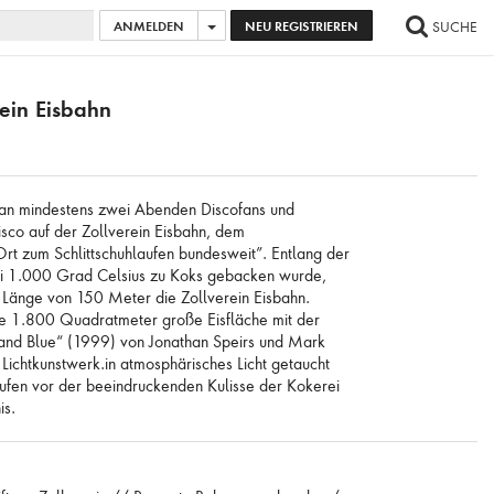
ANMELDEN
NEU REGISTRIEREN
SUCHE
AGE HINZUFÜGEN
...
ALLE BILDER AUSWÄHLEN
rein Eisbahn
 an mindestens zwei Abenden Discofans und
disco auf der Zollverein Eisbahn, dem
Ort zum Schlittschuhlaufen bundesweit”. Entlang der
bei 1.000 Grad Celsius zu Koks gebacken wurde,
e Länge von 150 Meter die Zollverein Eisbahn.
e 1.800 Quadratmeter große Eisfläche mit der
 and Blue“ (1999) von Jonathan Speirs und Mark
ichtkunstwerk.in atmosphärisches Licht getaucht
laufen vor der beeindruckenden Kulisse der Kokerei
is.