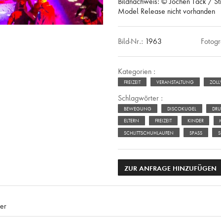
Bildnachweis: © Jochen Tack / St
Model Release nicht vorhanden
Bild-Nr.:
1963
Fotogr
Kategorien :
FREIZEIT
VERANSTALTUNG
ZOLL
Schlagwörter :
BEWEGUNG
DISCOKUGEL
DRU
ELTERN
FREIZEIT
KINDER
SCHLITTSCHUHLAUFEN
SPASS
S
ZUR ANFRAGE HINZUFÜGEN
er