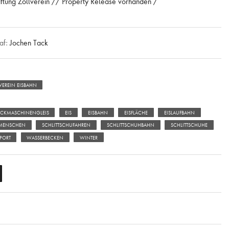
iftung Zollverein // Property Release vorhanden /
af:
Jochen Tack
VEREIN EISBAHN
CKMASCHINENGLEIS
EIS
EISBAHN
EISFLÄCHE
EISLAUFBAHN
MENSCHEN
SCHLITTSCHUFAHREN
SCHLITTSCHUHBAHN
SCHLITTSCHUHE
PORT
WASSERBECKEN
WINTER